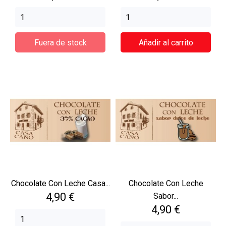
Fuera de stock
Añadir al carrito
Chocolate Con Leche Casa...
Chocolate Con Leche
Precio
4,90 €
Sabor...
Precio
4,90 €