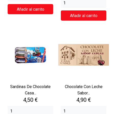
Añadir al carrito
Añadir al carrito
Sardinas De Chocolate
Chocolate Con Leche
Casa...
Sabor...
Precio
Precio
4,50 €
4,90 €