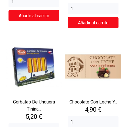
Añadir al carrito
Añadir al carrito
Corbatas De Unquera
Chocolate Con Leche Y...
Precio
4,90 €
Tinina...
Precio
5,20 €