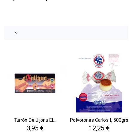
keyboard_arrow_down
Turrón De Jijona El...
Polvorones Carlos I, 500grs
Precio
Precio
3,95 €
12,25 €