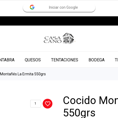
Iniciar con Google
NTABRA
QUESOS
TENTACIONES
BODEGA
T
 Montañés La Ermita 550grs
Cocido Mon
1
550grs