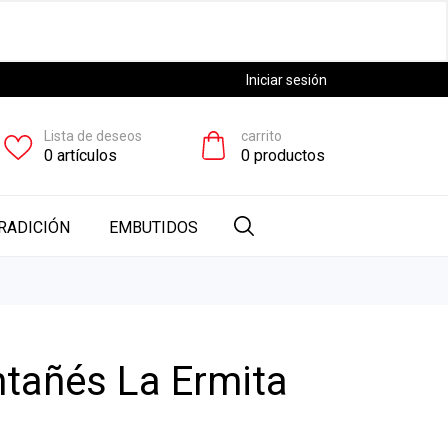
Iniciar sesión
Lista de deseos
carrito
0
artículos
0
productos
RADICIÓN
EMBUTIDOS
tañés La Ermita