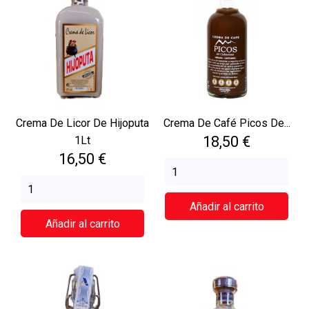
Crema De Licor De Hijoputa
Crema De Café Picos De...
Precio
18,50 €
1Lt
Precio
16,50 €
Añadir al carrito
Añadir al carrito