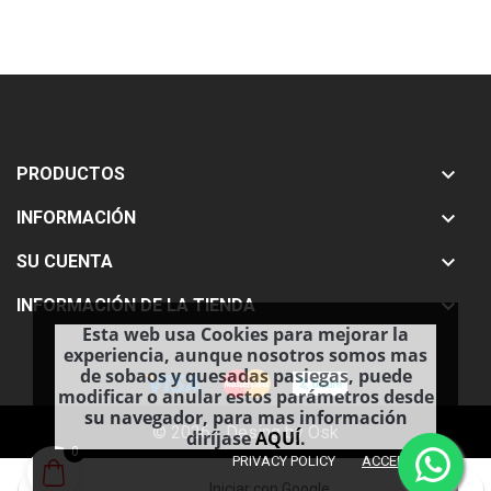

PRODUCTOS

INFORMACIÓN

SU CUENTA

INFORMACIÓN DE LA TIENDA
Esta web usa Cookies para mejorar la
experiencia, aunque nosotros somos mas
de sobaos y quesadas pasiegas, puede
modificar o anular estos parámetros desde
su navegador, para mas información
© 2026 - Desing by Osk
diríjase
AQUÍ
.
0
done
PRIVACY POLICY
ACCEPT
Iniciar con Google