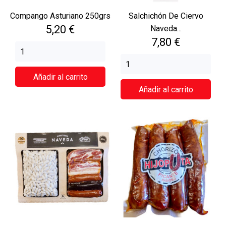
Compango Asturiano 250grs
Salchichón De Ciervo
Precio
5,20 €
Naveda...
Precio
7,80 €
Añadir al carrito
Añadir al carrito