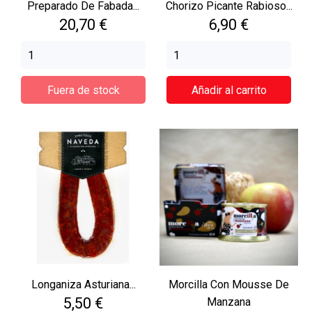
Preparado De Fabada...
Chorizo Picante Rabioso...
Precio
Precio
20,70 €
6,90 €
Fuera de stock
Añadir al carrito
Longaniza Asturiana...
Morcilla Con Mousse De
Precio
5,50 €
Manzana