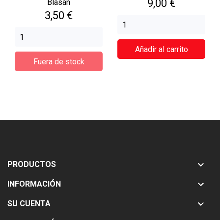
Precio
9,00 €
Blasan
Precio
3,50 €
Añadir al carrito
Fuera de stock

PRODUCTOS

INFORMACIÓN

SU CUENTA