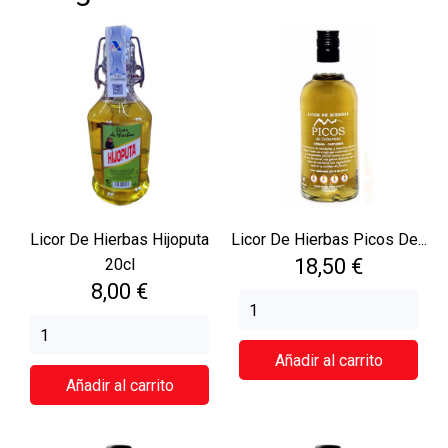
Licor De Hierbas Hijoputa
Licor De Hierbas Picos De...
Precio
18,50 €
20cl
Precio
8,00 €
Añadir al carrito
Añadir al carrito