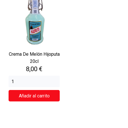
Crema De Melón Hijoputa
20cl
Precio
8,00 €
Añadir al carrito