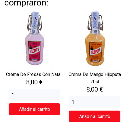
compraron:
Crema De Fresas Con Nata...
Crema De Mango Hijoputa
Precio
8,00 €
20cl
Precio
8,00 €
Añadir al carrito
Añadir al carrito