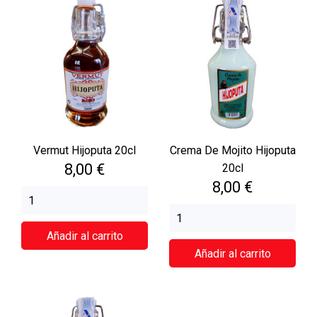
Vermut Hijoputa 20cl
Crema De Mojito Hijoputa
Precio
8,00 €
20cl
Precio
8,00 €
Añadir al carrito
Añadir al carrito