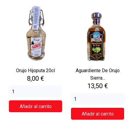
Orujo Hijoputa 20cl
Aguardiente De Orujo
Precio
8,00 €
Sierra...
Precio
13,50 €
Añadir al carrito
Añadir al carrito