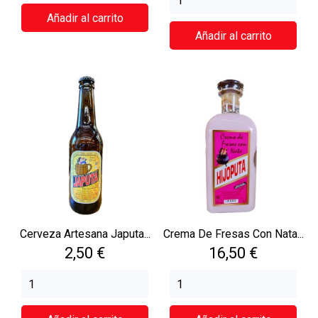
Añadir al carrito
Añadir al carrito
Cerveza Artesana Japuta...
Crema De Fresas Con Nata...
Precio
Precio
2,50 €
16,50 €