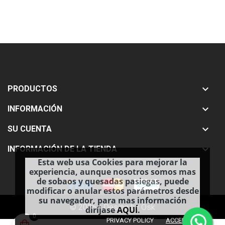

PRODUCTOS

INFORMACIÓN

SU CUENTA

INFORMACIÓN DE LA TIENDA
Esta web usa Cookies para mejorar la
experiencia, aunque nosotros somos mas
de sobaos y quesadas pasiegas, puede
modificar o anular estos parámetros desde
su navegador, para mas información
© 2026 - Desing by Osk
diríjase
AQUÍ
.
0
done
PRIVACY POLICY
ACCEPT