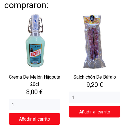
compraron:
Crema De Melón Hijoputa
Salchichón De Búfalo
Precio
9,20 €
20cl
Precio
8,00 €
Añadir al carrito
Añadir al carrito