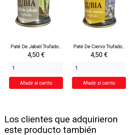
Paté De Jabalí Trufado...
Paté De Ciervo Trufado...
Precio
Precio
4,50 €
4,50 €
Añadir al carrito
Añadir al carrito
Los clientes que adquirieron
este producto también