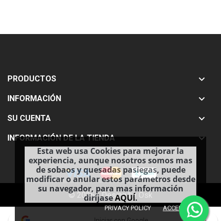

PRODUCTOS

INFORMACIÓN

SU CUENTA

INFORMACIÓN DE LA TIENDA
Esta web usa Cookies para mejorar la
experiencia, aunque nosotros somos mas
de sobaos y quesadas pasiegas, puede
modificar o anular estos parámetros desde
su navegador, para mas información
© 2026 - Desing by Osk
diríjase
AQUÍ
.
done
PRIVACY POLICY
ACCEPT
Iniciar con Google