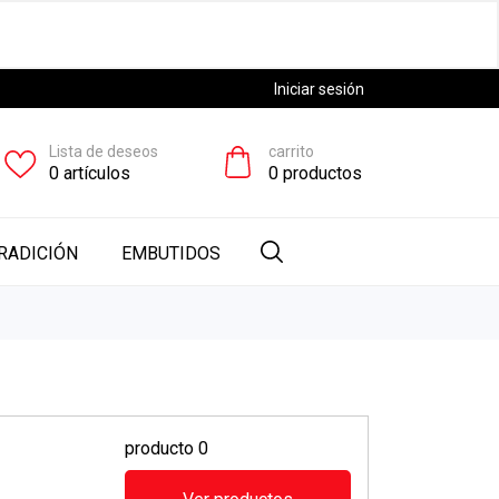
Iniciar sesión
Lista de deseos
carrito
0
artículos
0
productos
RADICIÓN
EMBUTIDOS
producto 0