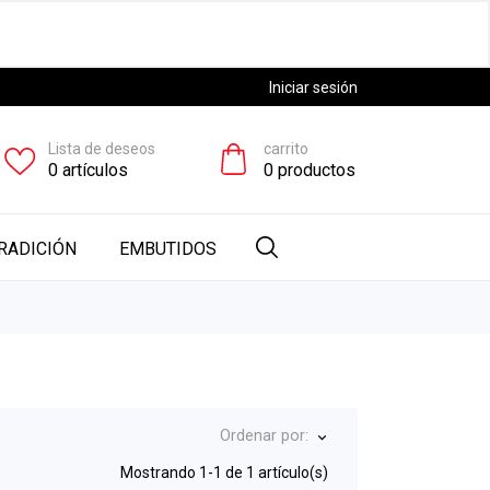
Iniciar sesión
Lista de deseos
carrito
0
artículos
0
productos
RADICIÓN
EMBUTIDOS
Ordenar por:
keyboard_arrow_down
Mostrando 1-1 de 1 artículo(s)