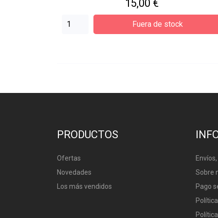
Precio
15,00 €
Fuera de stock
PRODUCTOS
INF
Ofertas
Envíos,
Novedades
Sobre 
Los más vendidos
Pago s
Polític
Polític