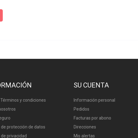
ORMACIÓN
SU CUENTA
 Términos y condiciones
Información personal
nosotros
Pedidos
eguro
Facturas por abono
a de protección de datos
Direcciones
a de privacidad
Mis alertas