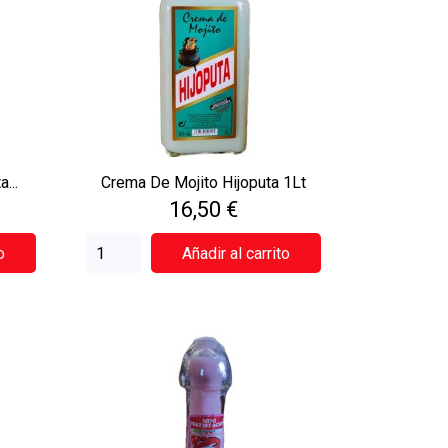
...
Crema De Mojito Hijoputa 1Lt
Precio
16,50 €
o
Añadir al carrito