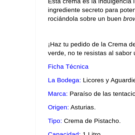
Esta crema es la indulgencia id
ingrediente secreto para poten
rociándola sobre un buen 
bro
¡Haz tu pedido de la Crema de
verde, no te resistas al sabo
Ficha Técnica
La Bodega:
 Licores y Aguardi
Marca:
 Paraíso de las tentaci
Origen:
 Asturias. 
Tipo: 
Crema de Pistacho. 
Capacidad:
 1 Litro. 