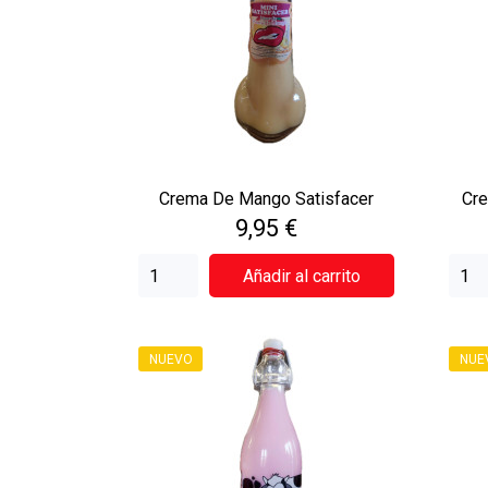
Crema De Mango Satisfacer
Cre
Precio
9,95 €
Añadir al carrito
NUEVO
NUE