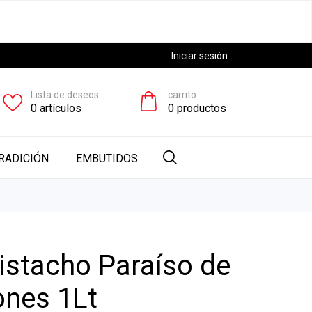
Iniciar sesión
Lista de deseos
carrito
0
artículos
0
productos
RADICIÓN
EMBUTIDOS
istacho Paraíso de
ones 1Lt