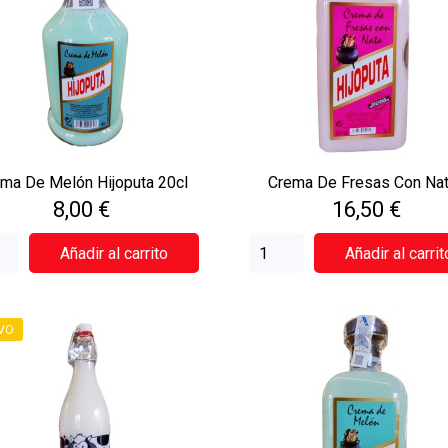
ma De Melón Hijoputa 20cl
Crema De Fresas Con Nata
Precio
Precio
8,00 €
16,50 €
Añadir al carrito
Añadir al carrit
VO