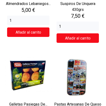
Almendrados Lebaniegos...
Suspiros De Unquera
Precio
5,00 €
430grs
Precio
7,50 €
Añadir al carrito
Añadir al carrito
Galletas Pasiegas De...
Pastas Artesanas De Queso