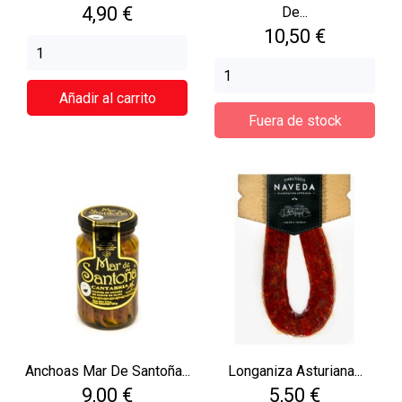
Precio
4,90 €
De...
Precio
10,50 €
Añadir al carrito
Fuera de stock
Anchoas Mar De Santoña...
Longaniza Asturiana...
Precio
Precio
9,00 €
5,50 €