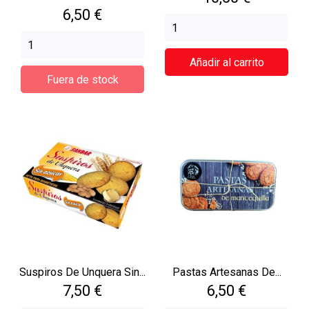
Precio
6,50 €
Añadir al carrito
Fuera de stock
Suspiros De Unquera Sin...
Pastas Artesanas De...
Precio
Precio
7,50 €
6,50 €