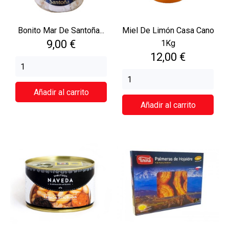
Bonito Mar De Santoña...
Miel De Limón Casa Cano
Precio
9,00 €
1Kg
Precio
12,00 €
Añadir al carrito
Añadir al carrito