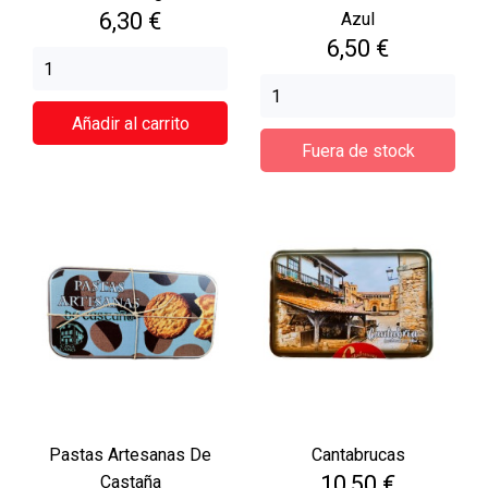
Precio
6,30 €
Azul
Precio
6,50 €
Añadir al carrito
Fuera de stock
Pastas Artesanas De
Cantabrucas
Precio
10,50 €
Castaña