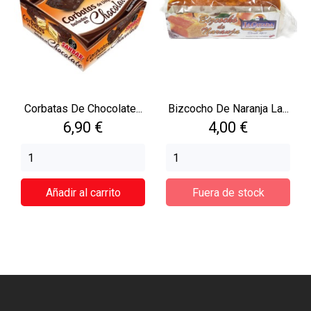
Corbatas De Chocolate...
Bizcocho De Naranja La...
Precio
Precio
6,90 €
4,00 €
Añadir al carrito
Fuera de stock