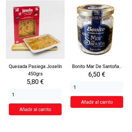
Quesada Pasiega Joselín
Bonito Mar De Santoña...
Precio
6,50 €
450grs
Precio
5,80 €
Añadir al carrito
Añadir al carrito