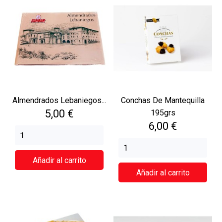
Almendrados Lebaniegos...
Conchas De Mantequilla
Precio
5,00 €
195grs
Precio
6,00 €
Añadir al carrito
Añadir al carrito