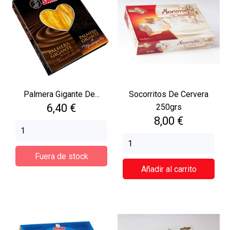
Palmera Gigante De...
Socorritos De Cervera
Precio
6,40 €
250grs
Precio
8,00 €
Fuera de stock
Añadir al carrito