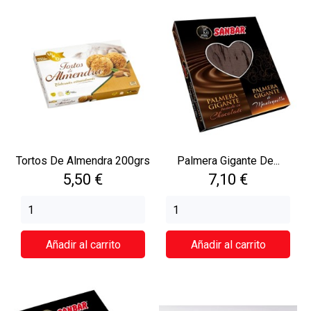
Tortos De Almendra 200grs
Palmera Gigante De...
Precio
Precio
5,50 €
7,10 €
Añadir al carrito
Añadir al carrito