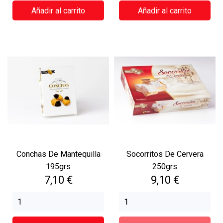
Añadir al carrito
Añadir al carrito
Conchas De Mantequilla
Socorritos De Cervera
195grs
250grs
Precio
Precio
7,10 €
9,10 €