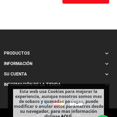

PRODUCTOS

INFORMACIÓN

SU CUENTA

INFORMACIÓN DE LA TIENDA
Esta web usa Cookies para mejorar la
experiencia, aunque nosotros somos mas
de sobaos y quesadas pasiegas, puede
modificar o anular estos parámetros desde
su navegador, para mas información
© 2026 - Desing by Osk
diríjase
AQUÍ
.