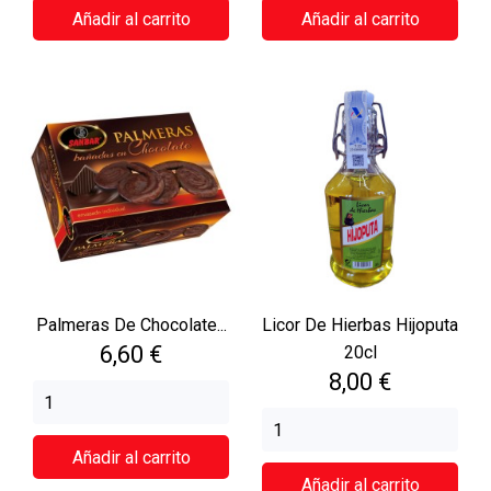
Añadir al carrito
Añadir al carrito
Palmeras De Chocolate...
Licor De Hierbas Hijoputa
Precio
6,60 €
20cl
Precio
8,00 €
Añadir al carrito
Añadir al carrito