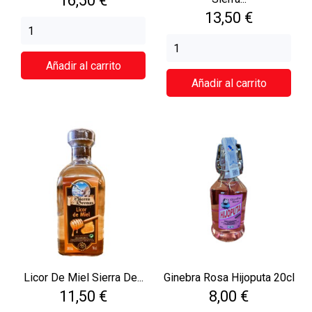
16,50 €
Precio
13,50 €
Añadir al carrito
Añadir al carrito
Licor De Miel Sierra De...
Ginebra Rosa Hijoputa 20cl
Precio
Precio
11,50 €
8,00 €