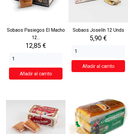
Sobaos Pasiegos El Macho
Sobaos Joselín 12 Unds
Precio
5,90 €
12...
Precio
12,85 €
Añadir al carrito
Añadir al carrito