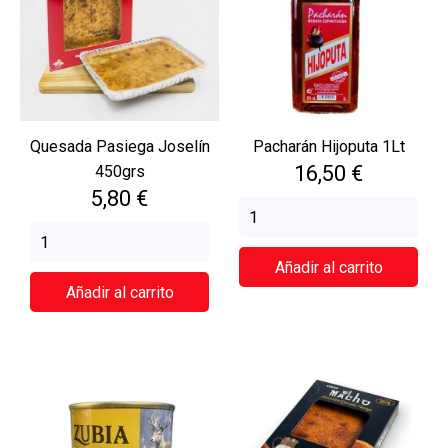
Quesada Pasiega Joselín
Pacharán Hijoputa 1Lt
Precio
16,50 €
450grs
Precio
5,80 €
Añadir al carrito
Añadir al carrito