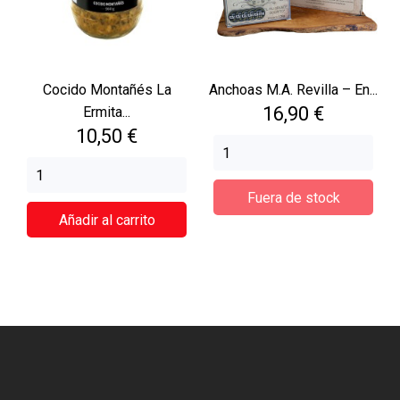
Cocido Montañés La
Anchoas M.A. Revilla – En...
Precio
16,90 €
Ermita...
Precio
10,50 €
Fuera de stock
Añadir al carrito