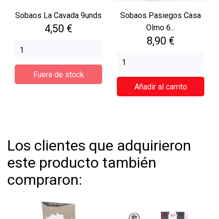
Sobaos La Cavada 9unds
Sobaos Pasiegos Casa
Precio
4,50 €
Olmo 6...
Precio
8,90 €
Fuera de stock
Añadir al carrito
Los clientes que adquirieron
este producto también
compraron: