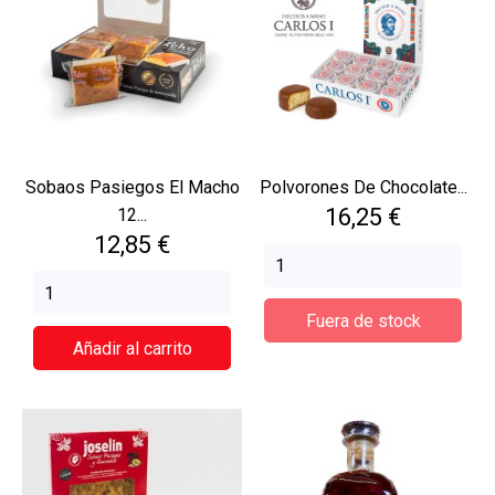
Sobaos Pasiegos El Macho
Polvorones De Chocolate...
Precio
16,25 €
12...
Precio
12,85 €
Fuera de stock
Añadir al carrito