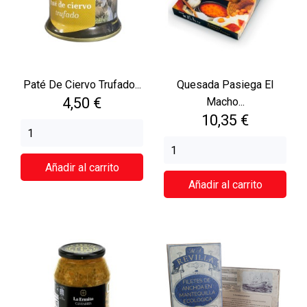
Paté De Ciervo Trufado...
Quesada Pasiega El
Precio
4,50 €
Macho...
Precio
10,35 €
Añadir al carrito
Añadir al carrito