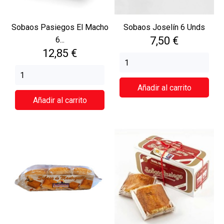
Sobaos Pasiegos El Macho
Sobaos Joselín 6 Unds
Precio
7,50 €
6...
Precio
12,85 €
Añadir al carrito
Añadir al carrito