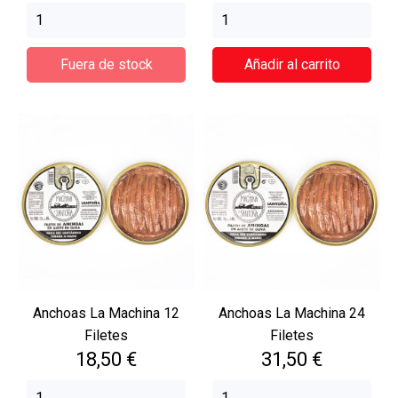
Fuera de stock
Añadir al carrito
Anchoas La Machina 12
Anchoas La Machina 24
Filetes
Filetes
Precio
Precio
18,50 €
31,50 €