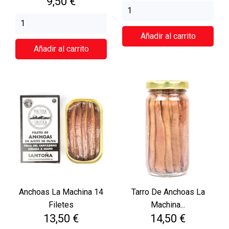
Precio
9,50 €
Añadir al carrito
Añadir al carrito
Anchoas La Machina 14
Tarro De Anchoas La
Filetes
Machina...
Precio
Precio
13,50 €
14,50 €