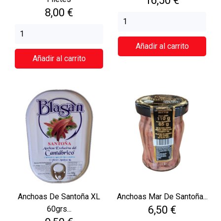
16,50 €
Precio
8,00 €
Añadir al carrito
Añadir al carrito
Anchoas De Santoña XL
Anchoas Mar De Santoña...
Precio
6,50 €
60grs...