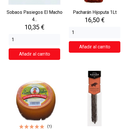
Sobaos Pasiegos El Macho
Pacharán Hijoputa 1Lt
Precio
16,50 €
4...
Precio
10,35 €
Añadir al carrito
Añadir al carrito
(1)