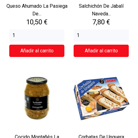
Queso Ahumado La Pasiega
Salchichón De Jabalí
De...
Naveda...
Precio
Precio
10,50 €
7,80 €
Añadir al carrito
Añadir al carrito
Cocido Montañés La
Corbatas De Unquera