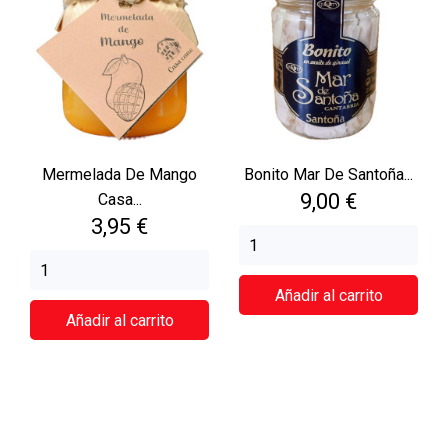
Mermelada De Mango
Bonito Mar De Santoña...
Precio
9,00 €
Casa...
Precio
3,95 €
Añadir al carrito
Añadir al carrito