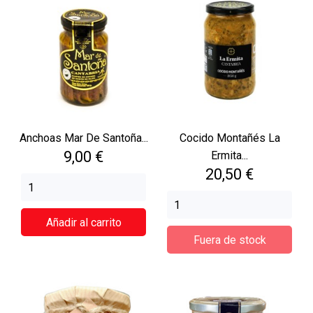
Anchoas Mar De Santoña...
Cocido Montañés La
Precio
9,00 €
Ermita...
Precio
20,50 €
Añadir al carrito
Fuera de stock