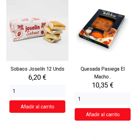
Sobaos Joselín 12 Unds
Quesada Pasiega El
Precio
6,20 €
Macho...
Precio
10,35 €
Añadir al carrito
Añadir al carrito