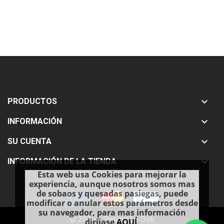

PRODUCTOS

INFORMACIÓN

SU CUENTA

INFORMACIÓN DE LA TIENDA
Esta web usa Cookies para mejorar la
experiencia, aunque nosotros somos mas
de sobaos y quesadas pasiegas, puede
modificar o anular estos parámetros desde
su navegador, para mas información
© 2026 - Desing by Osk
diríjase
AQUÍ
.