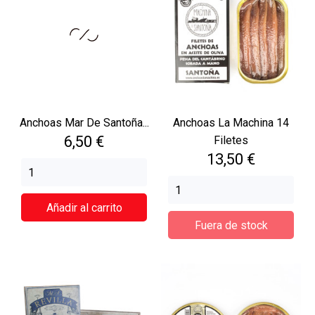
Anchoas Mar De Santoña...
Anchoas La Machina 14
Precio
6,50 €
Filetes
Precio
13,50 €
Añadir al carrito
Fuera de stock