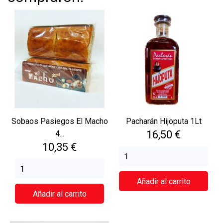
Sobaos Pasiegos El Macho
Pacharán Hijoputa 1Lt
Precio
16,50 €
4...
Precio
10,35 €
Añadir al carrito
Añadir al carrito