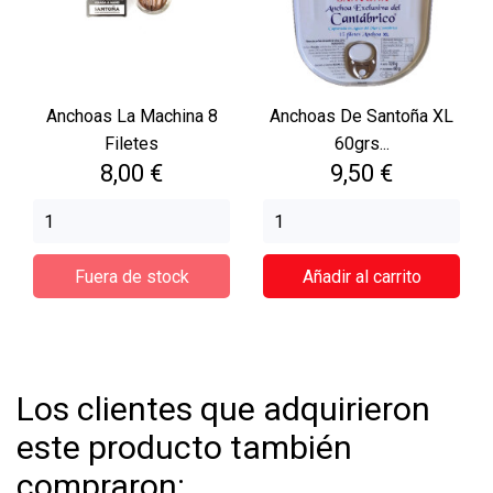
Anchoas La Machina 8
Anchoas De Santoña XL
Filetes
60grs...
Precio
Precio
8,00 €
9,50 €
Fuera de stock
Añadir al carrito
Los clientes que adquirieron
este producto también
compraron: