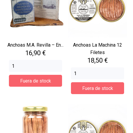
Anchoas M.A. Revilla – En...
Anchoas La Machina 12
Precio
16,90 €
Filetes
Precio
18,50 €
Fuera de stock
Fuera de stock