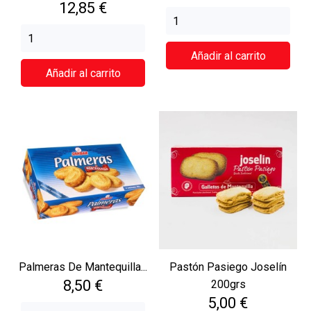
Precio
12,85 €
Añadir al carrito
Añadir al carrito
Palmeras De Mantequilla...
Pastón Pasiego Joselín
Precio
8,50 €
200grs
Precio
5,00 €