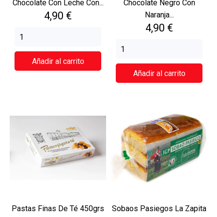
Chocolate Con Leche Con...
Chocolate Negro Con
Precio
4,90 €
Naranja...
Precio
4,90 €
Añadir al carrito
Añadir al carrito
Pastas Finas De Té 450grs
Sobaos Pasiegos La Zapita