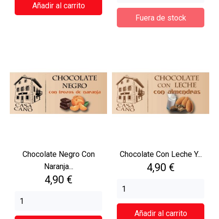
Añadir al carrito
Fuera de stock
Chocolate Negro Con
Chocolate Con Leche Y...
Precio
4,90 €
Naranja...
Precio
4,90 €
Añadir al carrito