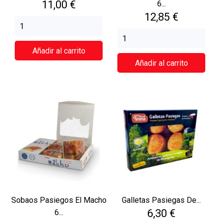
Precio
11,00 €
6...
Precio
12,85 €
Añadir al carrito
Añadir al carrito
Sobaos Pasiegos El Macho
Galletas Pasiegas De...
Precio
6,30 €
6...