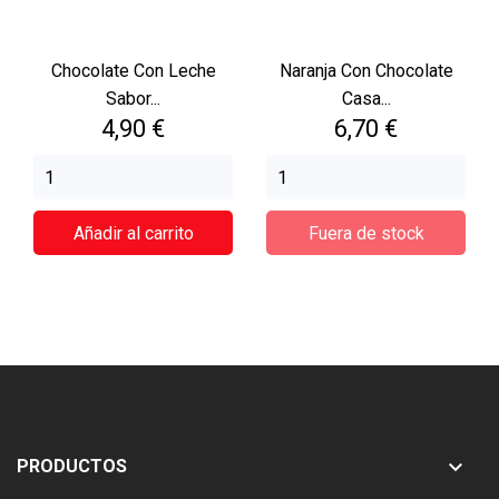
Chocolate Con Leche
Naranja Con Chocolate
Sabor...
Casa...
Precio
Precio
4,90 €
6,70 €
Añadir al carrito
Fuera de stock

PRODUCTOS