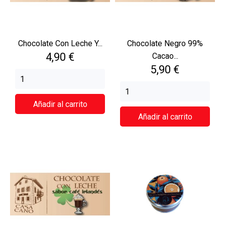
Chocolate Con Leche Y...
Chocolate Negro 99%
Precio
4,90 €
Cacao...
Precio
5,90 €
Añadir al carrito
Añadir al carrito