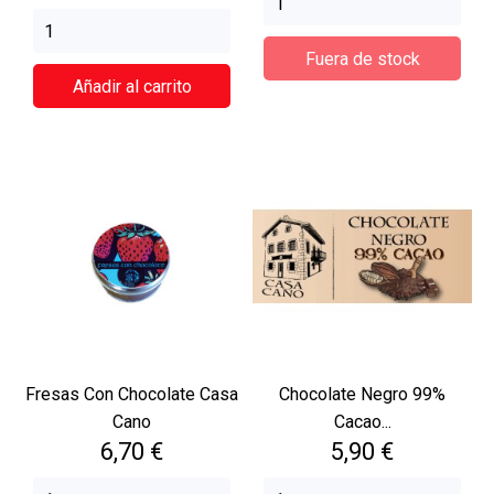
Fuera de stock
Añadir al carrito
Fresas Con Chocolate Casa
Chocolate Negro 99%
Cano
Cacao...
Precio
Precio
6,70 €
5,90 €