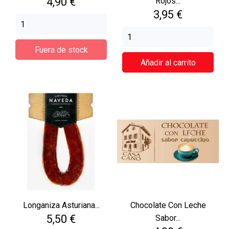
Precio
4,90 €
Rojos...
Precio
3,95 €
Fuera de stock
Añadir al carrito
Longaniza Asturiana...
Chocolate Con Leche
Precio
5,50 €
Sabor...