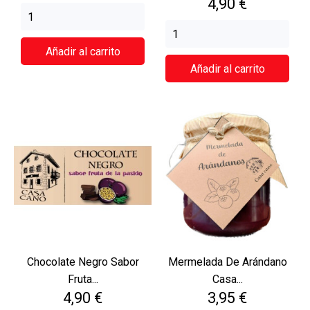
Precio
4,90 €
Añadir al carrito
Añadir al carrito
Chocolate Negro Sabor
Mermelada De Arándano
Fruta...
Casa...
Precio
Precio
4,90 €
3,95 €