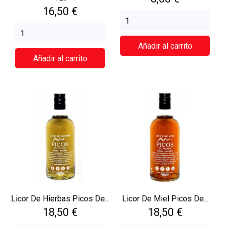
Precio
16,50 €
Añadir al carrito
Añadir al carrito
Licor De Hierbas Picos De...
Licor De Miel Picos De...
Precio
Precio
18,50 €
18,50 €