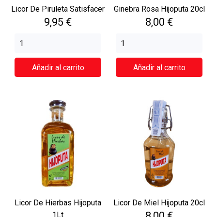
Licor De Piruleta Satisfacer
Ginebra Rosa Hijoputa 20cl
Precio
Precio
9,95 €
8,00 €
Añadir al carrito
Añadir al carrito
Licor De Hierbas Hijoputa
Licor De Miel Hijoputa 20cl
Precio
8,00 €
1Lt