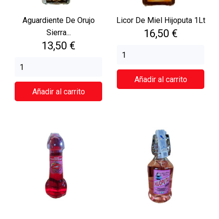
Aguardiente De Orujo
Licor De Miel Hijoputa 1Lt
Precio
16,50 €
Sierra...
Precio
13,50 €
Añadir al carrito
Añadir al carrito